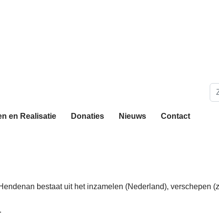
Zo
n en Realisatie
Donaties
Nieuws
Contact
endenan bestaat uit het inzamelen (Nederland), verschepen (z
.