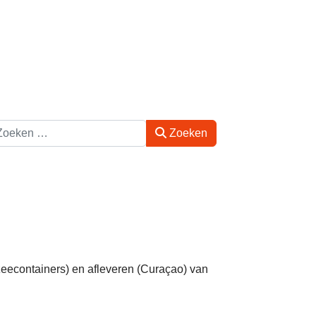
eken
Zoeken
eecontainers) en afleveren (Curaçao) van